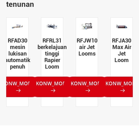
tenunan
RFRL31
RFJW10
RFJA30
RFJA30
berkelajuan
air Jet
Max Air
Air Jet
tinggi
Looms
Jet
Loom
Rapier
Loom
Loom
KONW_MORE
KONW_MORE
KONW_MORE
KONW_MORE



