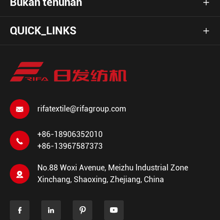
Bukan tenunan

QUICK_LINKS

rifatextile@rifagroup.com

+86-18906352010

+86-13967587373
No.88 Woxi Avenue, Meizhu lndustrial Zone

Xinchang, Shaoxing, Zhejiang, China



