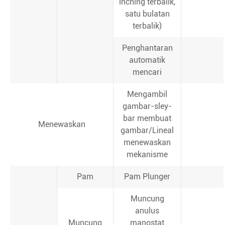
inching terbalik,
satu bulatan
terbalik)
Penghantaran
automatik
mencari
Mengambil
gambar-sley-
bar membuat
Menewaskan
gambar/Lineal
menewaskan
mekanisme
Pam
Pam Plunger
Muncung
anulus
Muncung
manostat