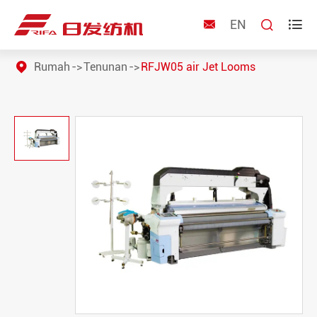
EN



Rumah
Tenunan
RFJW05 air Jet Looms