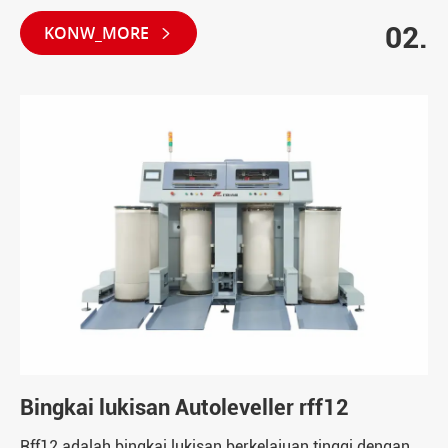
02.
KONW_MORE

Bingkai lukisan Autoleveller rff12
Rff12 adalah bingkai lukisan berkelajuan tinggi dengan