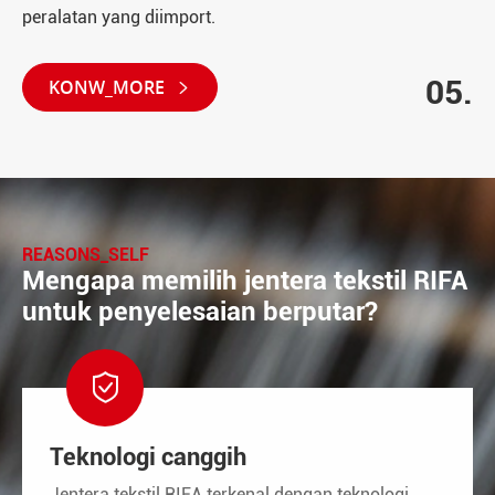
peralatan yang diimport.
05.
KONW_MORE

REASONS_SELF
Mengapa memilih jentera tekstil RIFA
untuk penyelesaian berputar?

Teknologi canggih
Jentera tekstil RIFA terkenal dengan teknologi