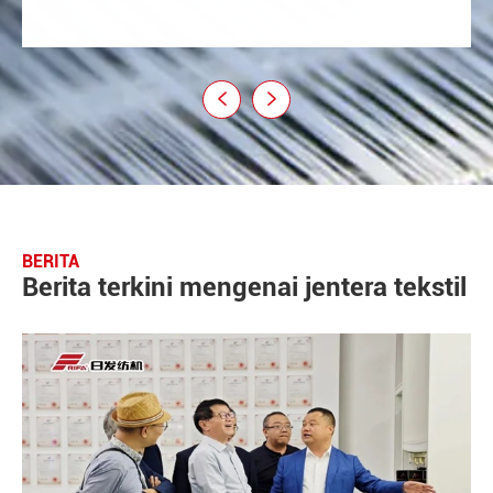


BERITA
Berita terkini mengenai jentera tekstil