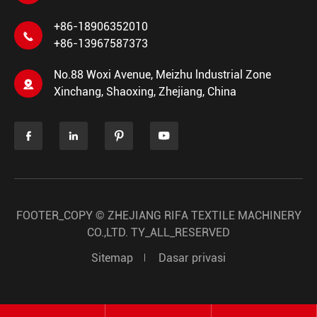
+86-18906352010

+86-13967587373
No.88 Woxi Avenue, Meizhu lndustrial Zone

Xinchang, Shaoxing, Zhejiang, China




FOOTER_COPY ©
ZHEJIANG RIFA TEXTILE MACHINERY
CO.,LTD.
TY_ALL_RESERVED
Sitemap
Dasar privasi