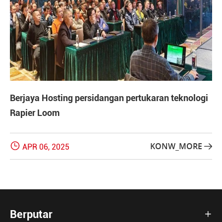
Berjaya Hosting persidangan pertukaran teknologi
Rapier Loom

KONW_MORE
APR 06, 2025

Berputar
