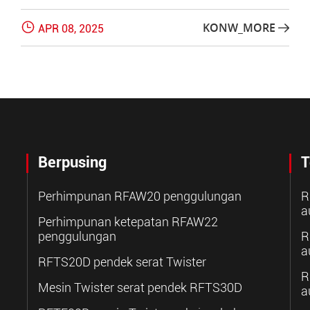

KONW_MORE
APR 08, 2025

Berpusing
T
Perhimpunan RFAW20 penggulungan
R
a
Perhimpunan ketepatan RFAW22
penggulungan
R
a
RFTS20D pendek serat Twister
R
Mesin Twister serat pendek RFTS30D
a