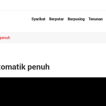
Syarikat
Berputar
Berpusing
Tenunan
 penuh
tomatik penuh