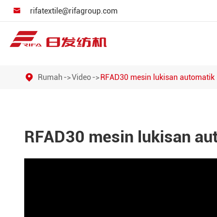
rifatextile@rifagroup.com

Rumah
Video
RFAD30 mesin lukisan automatik
RFAD30 mesin lukisan au