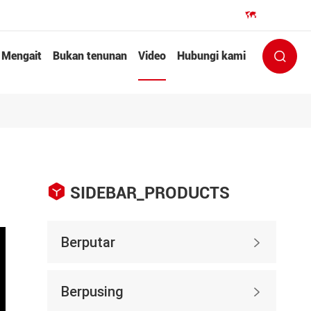
EN


Mengait
Bukan tenunan
Video
Hubungi kami


SIDEBAR_PRODUCTS
Berputar

Berpusing
