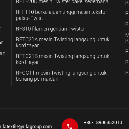
RFTF20D mesin Twister pakej sederhana
R
RFFT10 berkelajuan tinggi mesin tekstur
R
palsu-Twist
R
k
RF310 filamen gentian Twister
M
RFTC21A mesin Twisting langsung untuk
R
ar
kord tayar
R
kan
RFTC21B mesin Twisting langsung untuk
kord tayar
R
RFCC11 mesin Twisting langsung untuk
R
benang permaidani
+86-18906352010

rifatextile@rifagroup.com